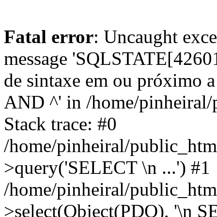
Fatal error
: Uncaught exce
message 'SQLSTATE[42601]
de sintaxe em ou próximo
AND ^' in /home/pinheiral/
Stack trace: #0
/home/pinheiral/public_htm
>query('SELECT \n ...') #1
/home/pinheiral/public_htm
>select(Object(PDO), '\n SE.