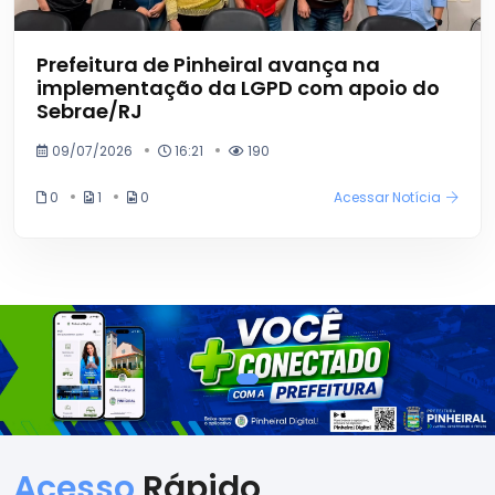
Prefeitura de Pinheiral avança na
implementação da LGPD com apoio do
Sebrae/RJ
09/07/2026
16:21
190
0
1
0
Acessar Notícia
Acesso
Rápido