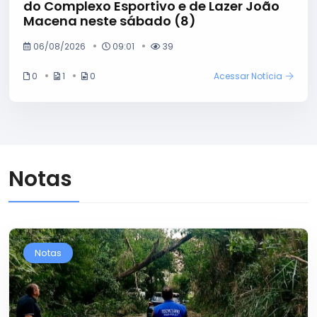
do Complexo Esportivo e de Lazer João
Macena neste sábado (8)
06/08/2026
09:01
39
0
1
0
Acessar Notícia
Notas
Notas