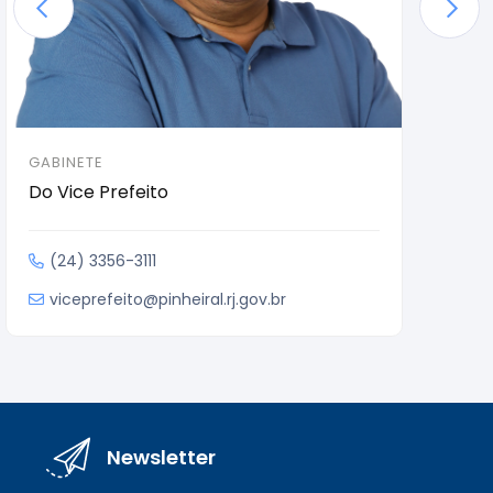
GABINETE
SECRE
Do Vice Prefeito
Secre
Anima
SEME
(24) 3356-3111
(24
viceprefeito@pinheiral.rj.gov.br
des
Newsletter