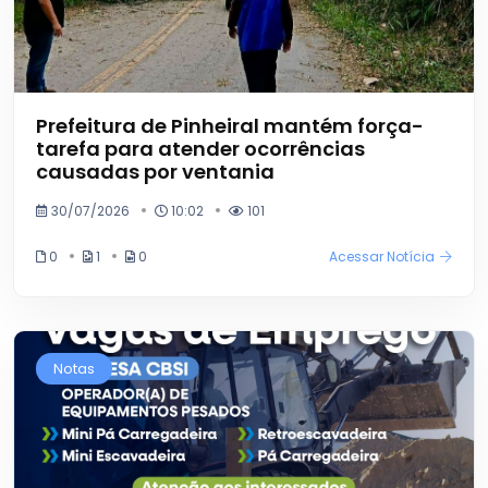
Prefeitura de Pinheiral mantém força-
tarefa para atender ocorrências
causadas por ventania
30/07/2026
10:02
101
0
1
0
Acessar Notícia
Notas