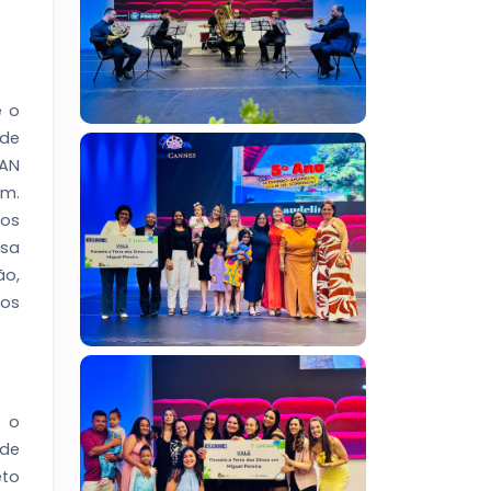
e o
 de
JAN
em.
mos
ssa
ão,
sos
o o
ede
eto