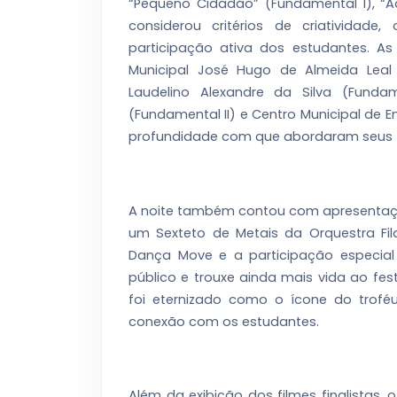
“Pequeno Cidadão” (Fundamental I), “A
considerou critérios de criatividade
participação ativa dos estudantes. A
Municipal José Hugo de Almeida Leal (
Laudelino Alexandre da Silva (Fundam
(Fundamental II) e Centro Municipal de E
profundidade com que abordaram seus 
A noite também contou com apresentaçõ
um Sexteto de Metais da Orquestra Fil
Dança Move e a participação especia
público e trouxe ainda mais vida ao fe
foi eternizado como o ícone do troféu
conexão com os estudantes.
Além da exibição dos filmes finalistas, 