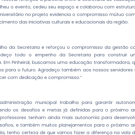
olheu o evento, cedeu seu espaço e colaborou com estrutur
Universitário no projeto evidencia o compromisso mútuo co
imento das iniciativas culturais e educacionais da região.
abalho da Secretaria e reforçou o compromisso da gestão 
adeço todo o empenho da Secretaria para construir 
. Em Pinheiral, buscamos uma educação transformadora, 
os para o futuro. Agradeço também aos nossos servidores
ecer com dedicação e compromisso.”
dministração municipal trabalha para garantir autono
endo os desafios e metas já definidas para o próximo a
professores tenham ainda mais autonomia para desenvol
desafios, e também muitos planejamentos para o próximo a
a, tenho certeza de que vamos fazer a diferença na vida 