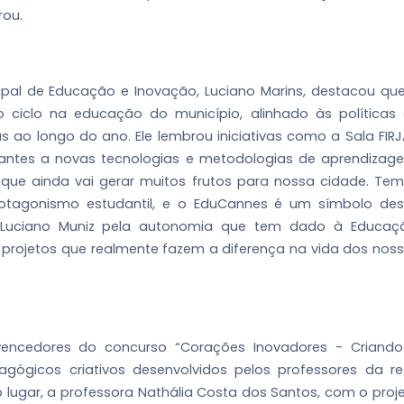
rou.
cipal de Educação e Inovação, Luciano Marins, destacou qu
ciclo na educação do município, alinhado às políticas
ao longo do ano. Ele lembrou iniciativas como a Sala FIR
ntes a novas tecnologias e metodologias de aprendizag
 que ainda vai gerar muitos frutos para nossa cidade. Te
rotagonismo estudantil, e o EduCannes é um símbolo de
 Luciano Muniz pela autonomia que tem dado à Educaç
rojetos que realmente fazem a diferença na vida dos nos
encedores do concurso “Corações Inovadores - Criand
gógicos criativos desenvolvidos pelos professores da r
 lugar, a professora Nathália Costa dos Santos, com o proj