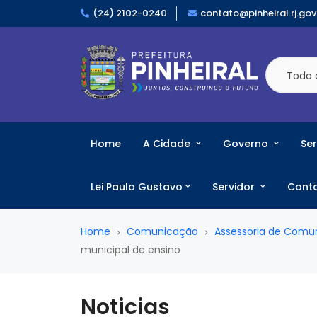
(24) 2102-0240
contato@pinheiral.rj.gov
Todo 
Home
A Cidade
Governo
Ser
Lei Paulo Gustavo
Servidor
Cont
Home
Comunicação
Assessoria de Comu
municipal de ensino
Noticias