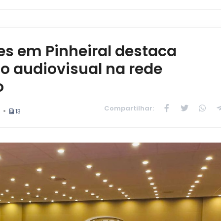
es em Pinheiral destaca
o audiovisual na rede
o
Compartilhar:
13