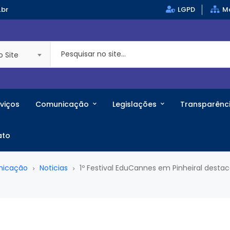
.br
LGPD
Ma
o Site
viços
Comunicação
Legislações
Transparênc
ato
nicação
Noticias
1º Festival EduCannes em Pinheiral desta