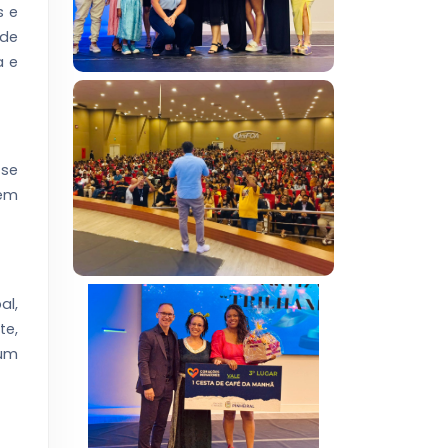
s e
 de
a e
 se
 em
al,
te,
 um