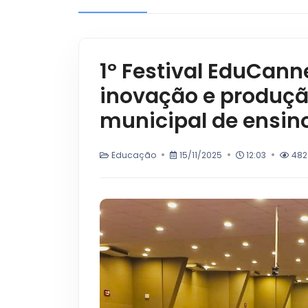
1º Festival EduCann
inovação e produçã
municipal de ensin
Educação
15/11/2025
12:03
482