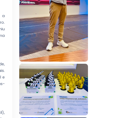
m a
ro.
niu
uma
de,
is.
l e
as-
l),