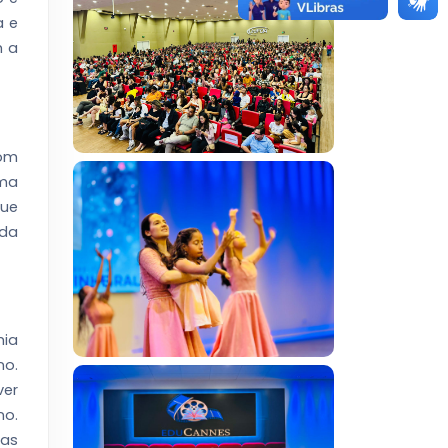
a e
m a
com
uma
que
 da
mia
no.
ver
no.
das