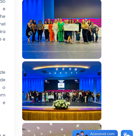
ção
m e
che
nel
ira
e e
 de
 de
 o
bém
e e
o e