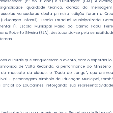
dolescendo” (6º ao 9º ano) e “Futuração” (EJA). A avalia
, originalidade, qualidade técnica, clareza da mensage
s escolas vencedoras desta primeira edição foram a Cre
Educação Infantil), Escola Estadual Municipalizada Coro
ental I), Escola Municipal Maria do Carmo Fadul Ferre
nsino Roberto Silveira (EJA), destacando-se pela sensibilidad
temas.
es culturais que enriqueceram o evento, com o espetáculo
armônica de Volta Redonda, a performance do Ministério
l do mascote da cidade, o “Dudu do Jongo”
,
que animou
stival. O personagem, símbolo da Educação Municipal, tam
 oficial do EduCannes, reforçando sua representatividad
o festival reforçou a parceria entre a Secretaria de Educaçã