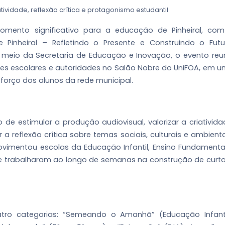
vidade, reflexão crítica e protagonismo estudantil
ento significativo para a educação de Pinheiral, co
 Pinheiral – Refletindo o Presente e Construindo o Futu
r meio da
Secretaria de Educação e Inovação, o evento reu
des escolares e autoridades no Salão Nobre do UniFOA, em 
sforço dos alunos da rede municipal.
o de estimular a produção audiovisual, valorizar a criativida
r a reflexão crítica sobre temas sociais, culturais e ambienta
imentou escolas da Educação Infantil, Ensino Fundamenta
ue trabalharam ao longo de semanas na construção de curt
tro categorias: “Semeando o Amanhã” (Educação Infanti