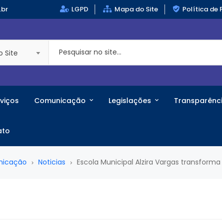
.br
LGPD
Mapa do Site
Política de 
o Site
viços
Comunicação
Legislações
Transparênc
ato
nicação
Noticias
Escola Municipal Alzira Vargas transform