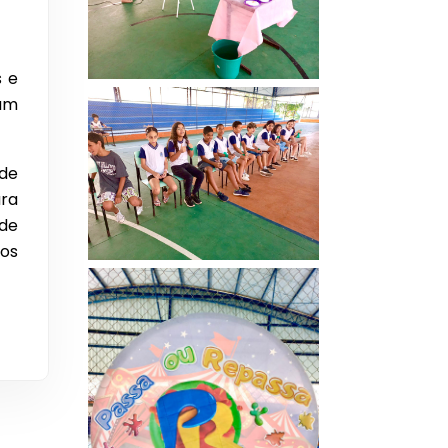
s e
 um
 de
ara
 de
tos