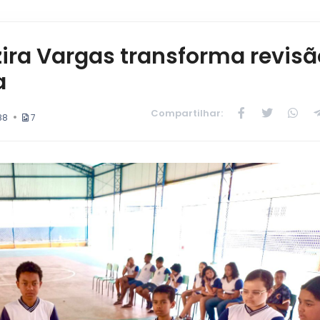
zira Vargas transforma revisã
a
Compartilhar:
88
7