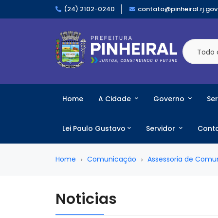
(24) 2102-0240
contato@pinheiral.rj.gov
Todo 
Home
A Cidade
Governo
Ser
Lei Paulo Gustavo
Servidor
Cont
Home
Comunicação
Assessoria de Comu
Noticias