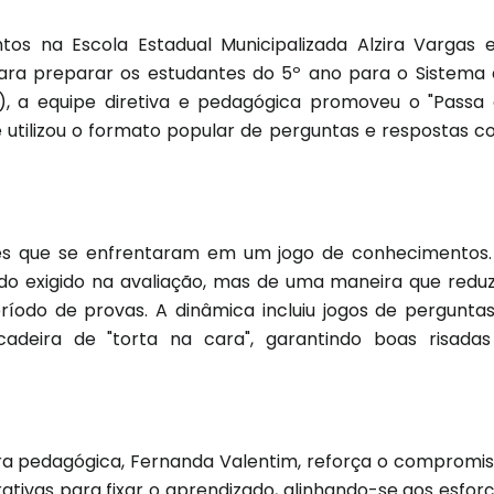
tos na Escola Estadual Municipalizada Alzira Vargas
a para preparar os estudantes do 5º ano para o Sistema
), a equipe diretiva e pedagógica promoveu o "Passa
 utilizou o formato popular de perguntas e respostas 
pes que se enfrentaram em um jogo de conhecimentos
eúdo exigido na avaliação, mas de uma maneira que redu
ríodo de provas. A dinâmica incluiu jogos de pergunta
cadeira de "torta na cara", garantindo boas risada
ora pedagógica, Fernanda Valentim, reforça o compromi
rativas para fixar o aprendizado, alinhando-se aos esfor