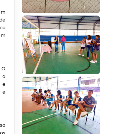
 em
 de
 ou
com
. O
z a
s e
s e
sso
ços