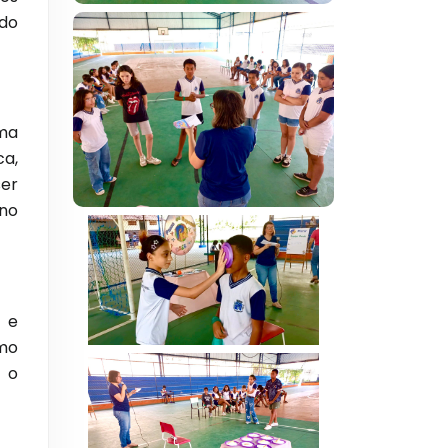
 do
rma
ca,
ser
ino
 e
omo
 o