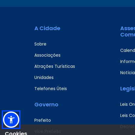
A Cidade
Asse
Comu
Sobre
Calend
Associações
Informa
Atrações Turísticas
Notícia
Unidades
Legi
Telefones Úteis
Governo
Leis Or
Leis C
Prefeito
Decret
Vice Prefeito
Cookies