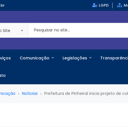
.br
LGPD
Ma
o Site
viços
Comunicação
Legislações
Transparênc
ato
nicação
Noticias
Prefeitura de Pinheiral inicia projeto de c