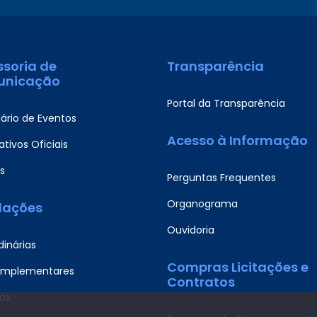
ssoria de
Transparência
nicação
Portal da Transparência
ário de Eventos
Acesso à Informação
tivos Oficiais
s
Perguntas Frequentes
Organograma
slações
Ouvidoria
dinárias
Compras Licitações e
omplementares
Contratos
os