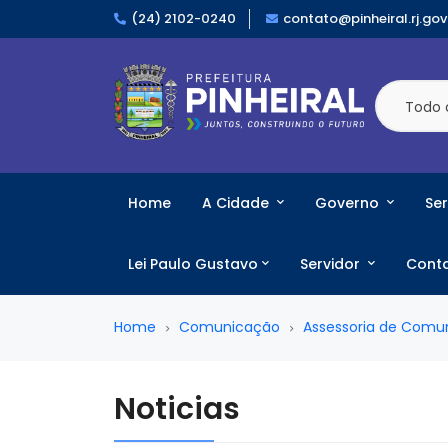
(24) 2102-0240
contato@pinheiral.rj.gov
Todo 
Home
A Cidade
Governo
Ser
Lei Paulo Gustavo
Servidor
Cont
Home
Comunicação
Assessoria de Comu
Noticias