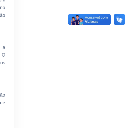
 no
rão
m a
. O
dos
tão
 de