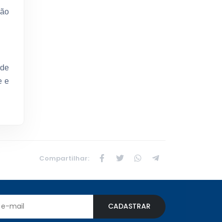
ção
 de
e e
Compartilhar:
CADASTRAR