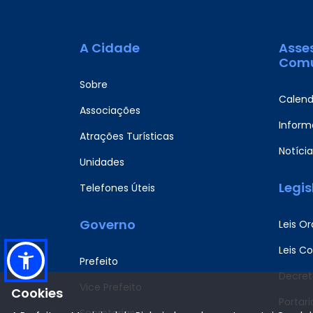
A Cidade
Asse
Comu
Sobre
Calend
Associações
Informa
Atrações Turísticas
Notícia
Unidades
Legi
Telefones Úteis
Governo
Leis Or
Leis C
Prefeito
Decret
Vice Prefeito
Cookies
Portari