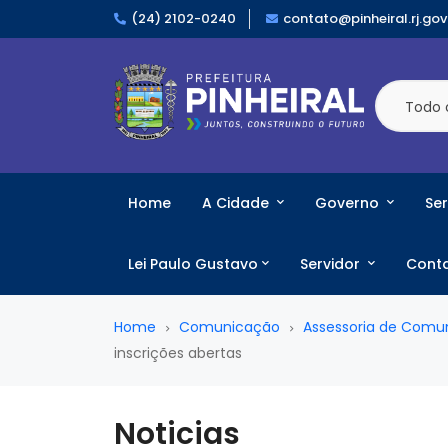
(24) 2102-0240
contato@pinheiral.rj.gov
Todo 
Home
A Cidade
Governo
Ser
Lei Paulo Gustavo
Servidor
Cont
Home
Comunicação
Assessoria de Comu
inscrições abertas
Noticias