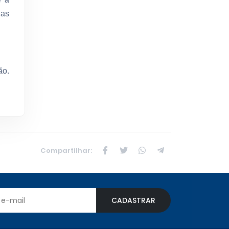
 as
ão.
Compartilhar:
CADASTRAR