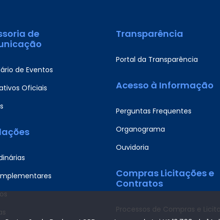
ssoria de
Transparência
nicação
Portal da Transparência
ário de Eventos
Acesso à Informação
tivos Oficiais
s
Perguntas Frequentes
Organograma
slações
Ouvidoria
dinárias
Compras Licitações e
omplementares
Contratos
os
Processos de Compras e Licit
as