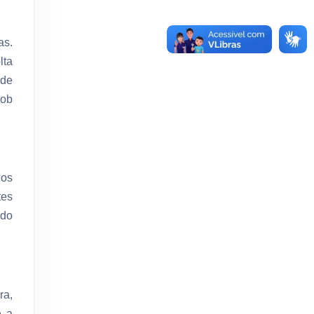
as.
lta
 de
sob
nos
tes
 do
ra,
e a