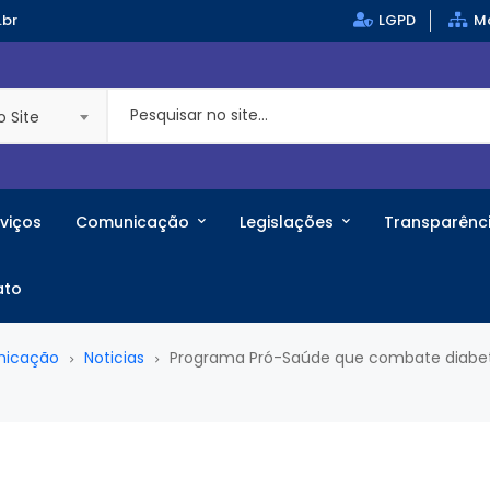
.br
LGPD
Ma
o Site
viços
Comunicação
Legislações
Transparênc
ato
nicação
Noticias
Programa Pró-Saúde que combate diabet