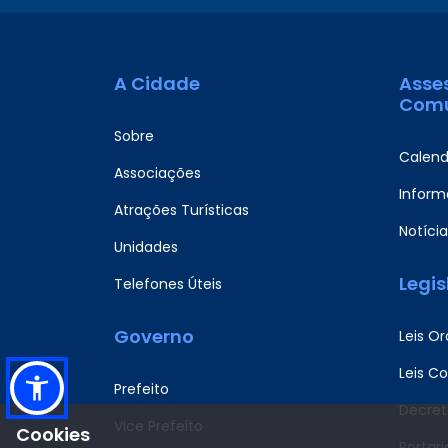
A Cidade
Asse
Comu
Sobre
Calend
Associações
Informa
Atrações Turísticas
Notícia
Unidades
Legi
Telefones Úteis
Governo
Leis Or
Leis C
Prefeito
Decret
Vice Prefeito
Cookies
Portari