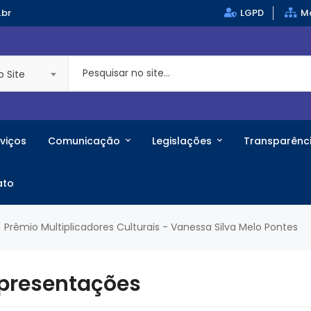
.br
LGPD
Ma
o Site
viços
Comunicação
Legislações
Transparênc
ato
Prêmio Multiplicadores Culturais - Vanessa Silva Melo Pontes
 Apresentações