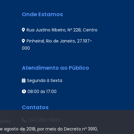
Onde Estamos
Rua Justino Ribeiro, Nº 228, Centro
Pinheiral, Rio de Janeiro, 27.197-
000
Atendimento ao Público
Segunda à Sexta
08:00 às 17:00
Contatos
(24) 2102-0240
ações
de agosto de 2018, por meio do Decreto nº 3910,
contato@pinheiral.rj.gov.br