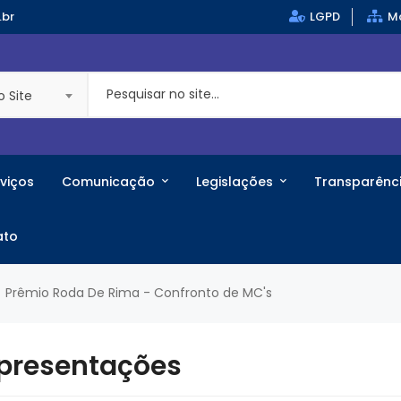
.br
LGPD
Ma
o Site
viços
Comunicação
Legislações
Transparênc
ato
Prêmio Roda De Rima - Confronto de MC's
 Apresentações