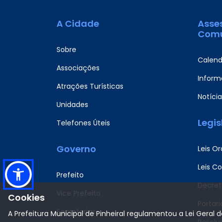
A Cidade
Asse
Comu
Sobre
Calend
Associações
Informa
Atrações Turísticas
Notícia
Unidades
Legi
Telefones Úteis
Governo
Leis Or
Leis C
Prefeito
Decret
Vice Prefeito
Cookies
Portari
Secretarias
A Prefeitura Municipal de Pinheiral regulamentou a Lei Geral 