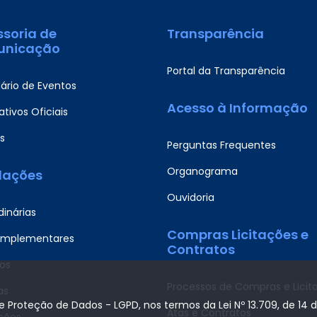
ssoria de
Transparência
nicação
Portal da Transparência
ário de Eventos
Acesso à Informação
tivos Oficiais
s
Perguntas Frequentes
Organograma
slações
Ouvidoria
dinárias
Compras Licitações e
omplementares
Contratos
os
Processos de Compras e Licit
as
de Proteção de Dados - LGPD, nos termos da Lei Nº 13.709, de 14 
Atas e Contratos