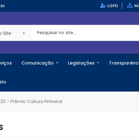
.br
LGPD
Ma
o Site
viços
Comunicação
Legislações
Transparênc
ato
020 - Prêmio Cultura Pinheiral
s