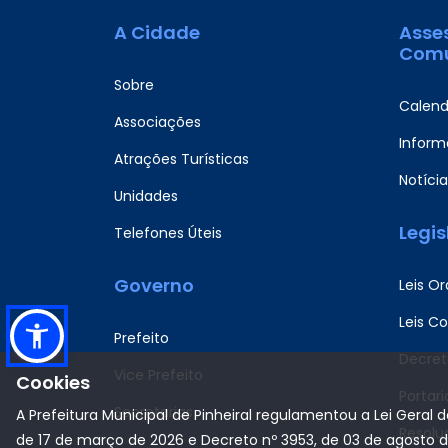
A Cidade
Asse
Comu
Sobre
Calend
Associações
Informa
Atrações Turísticas
Notícia
Unidades
Legi
Telefones Úteis
Governo
Leis Or
Leis C
Prefeito
Decret
Vice Prefeito
Cookies
Portari
Secretarias
A Prefeitura Municipal de Pinheiral regulamentou a Lei Geral 
Resolu
de 17 de março de 2026 e Decreto nº 3953, de 03 de agosto 