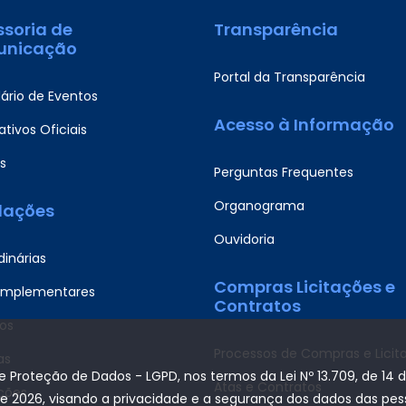
ssoria de
Transparência
nicação
Portal da Transparência
ário de Eventos
Acesso à Informação
tivos Oficiais
s
Perguntas Frequentes
Organograma
slações
Ouvidoria
dinárias
Compras Licitações e
omplementares
Contratos
os
Processos de Compras e Licit
as
de Proteção de Dados - LGPD, nos termos da Lei Nº 13.709, de 14 
Atas e Contratos
ções
de 2026, visando a privacidade e a segurança dos dados das pe