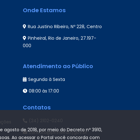
Onde Estamos
Rua Justino Ribeiro, Nº 228, Centro
Pinheiral, Rio de Janeiro, 27.197-
000
Atendimento ao Público
Segunda à Sexta
08:00 às 17:00
Contatos
(24) 2102-0240
ações
de agosto de 2018, por meio do Decreto nº 3910,
contato@pinheiral.rj.gov.br
ssoas. Ao acessar o Portal você concorda com