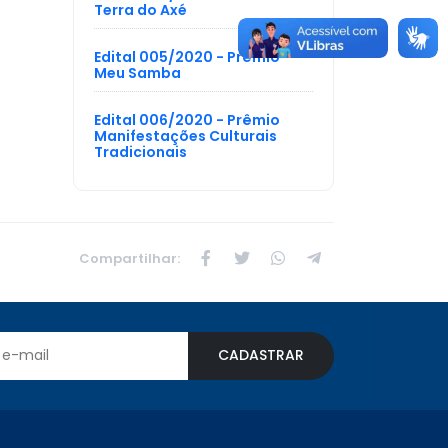
Terra do Axé
Edital 005/2020 - Prêmio
Meu Samba
Edital 006/2020 - Prêmio
Manifestações Culturais
Tradicionais
Compartilhar:
CADASTRAR