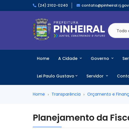
(24) 2102-0240
contato@pinheiral.rj.gov
Todo 
Home
A Cidade
Governo
Ser
Lei Paulo Gustavo
Servidor
Cont
Home
Transparência
Orçamento e Finan
Planejamento da Fisca