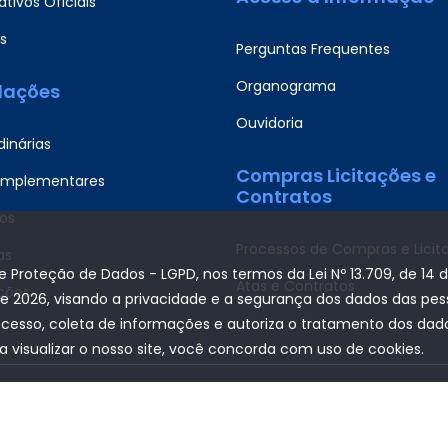
tivos Oficiais
s
Perguntas Frequentes
Organograma
slações
Ouvidoria
dinárias
Compras Licitações e
omplementares
Contratos
os
Processos de Compras e Licit
as
de Proteção de Dados - LGPD, nos termos da Lei Nº 13.709, de 14 
Atas e Contratos
ções
de 2026, visando a privacidade e a segurança dos dados das pe
acesso, coleta de informações e autoriza o tratamento dos dados
a visualizar o nosso site, você concorda com uso de cookies.