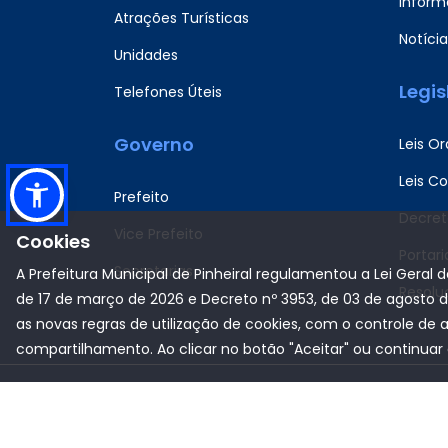
Informa
Atrações Turísticas
Notícia
Unidades
Legi
Telefones Úteis
Governo
Leis Or
Leis C
Prefeito
Decret
Vice Prefeito
Cookies
Portari
Secretarias
A Prefeitura Municipal de Pinheiral regulamentou a Lei Geral 
Resolu
de 17 de março de 2026 e Decreto nº 3953, de 03 de agosto 
as novas regras de utilização de cookies, com o controle de 
compartilhamento. Ao clicar no botão "Aceitar" ou continuar 
Copyright © 2022
Prefeitura Municipal de Pinheiral