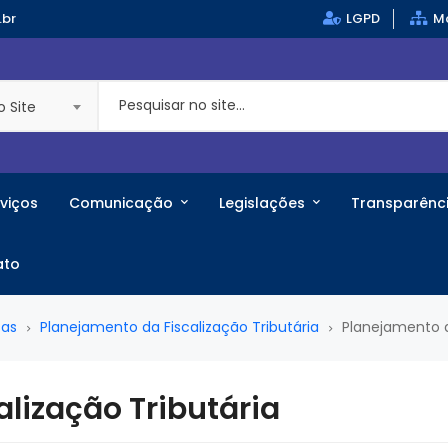
.br
LGPD
Ma
o Site
viços
Comunicação
Legislações
Transparênc
ato
ças
Planejamento da Fiscalização Tributária
Planejamento d
lização Tributária