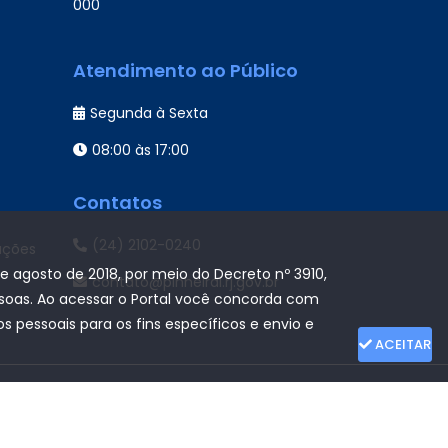
000
Atendimento ao Público
Segunda à Sexta
08:00 às 17:00
Contatos
(24) 2102-0240
ações
de agosto de 2018, por meio do Decreto nº 3910,
contato@pinheiral.rj.gov.br
ssoas. Ao acessar o Portal você concorda com
 pessoais para os fins específicos e envio e
ACEITAR