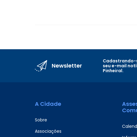
Cadastrando-s
Newsletter
seu e-mail not
Pinheiral.
A Cidade
Asse
Comu
Sobre
Calend
Associações