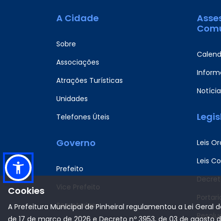
A Cidade
Asse
Comu
Sobre
Calend
Associações
Informa
Atrações Turísticas
Notícia
Unidades
Legi
Telefones Úteis
Governo
Leis Or
Leis C
Prefeito
Decret
Vice Prefeito
Cookies
Portari
Secretarias
A Prefeitura Municipal de Pinheiral regulamentou a Lei Geral 
Resolu
de 17 de março de 2026 e Decreto nº 3953, de 03 de agosto 