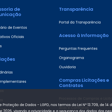
ssoria de
Transparência
nicação
Portal da Transparência
ário de Eventos
Acesso à Informação
tivos Oficiais
s
Perguntas Frequentes
Organograma
slações
Ouvidoria
dinárias
Compras Licitações e
omplementares
Contratos
os
Processos de Compras e Licit
as
de Proteção de Dados - LGPD, nos termos da Lei Nº 13.709, de 14 
Atas e Contratos
ções
de 2026, visando a privacidade e a segurança dos dados das pe