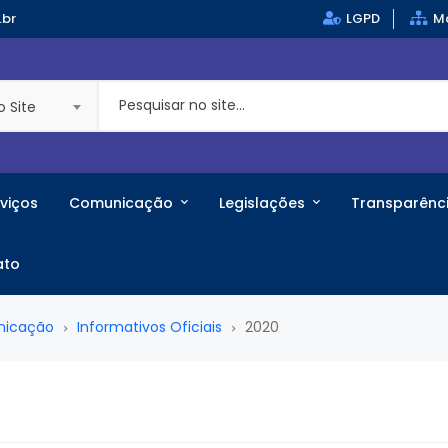
.br
LGPD
Ma
o Site
viços
Comunicação
Legislações
Transparênc
ato
nicação
Informativos Oficiais
2020