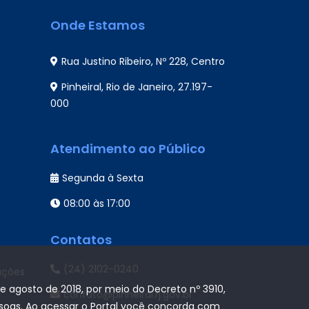
Onde Estamos
Rua Justino Ribeiro, Nº 228, Centro
Pinheiral, Rio de Janeiro, 27.197-
000
Atendimento ao Público
Segunda à Sexta
08:00 às 17:00
Contatos
(24) 2102-0240
ações
de agosto de 2018, por meio do Decreto nº 3910,
contato@pinheiral.rj.gov.br
ssoas. Ao acessar o Portal você concorda com