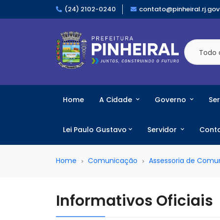
(24) 2102-0240
contato@pinheiral.rj.gov
Todo 
Home
A Cidade
Governo
Ser
Lei Paulo Gustavo
Servidor
Cont
Home
Comunicação
Assessoria de Comu
Informativos Oficiais