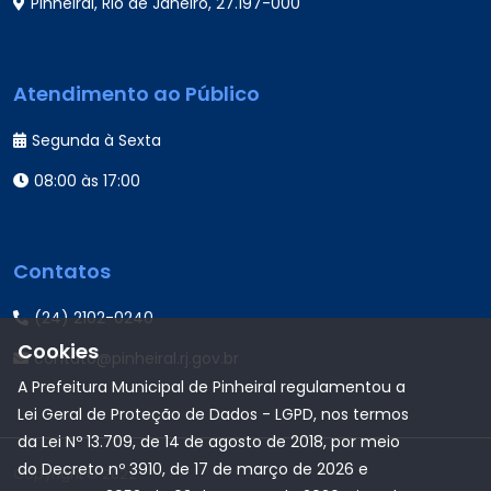
Pinheiral, Rio de Janeiro, 27.197-000
Atendimento ao Público
Segunda à Sexta
08:00 às 17:00
Contatos
(24) 2102-0240
Cookies
contato@pinheiral.rj.gov.br
A Prefeitura Municipal de Pinheiral regulamentou a
Lei Geral de Proteção de Dados - LGPD, nos termos
da Lei Nº 13.709, de 14 de agosto de 2018, por meio
do Decreto nº 3910, de 17 de março de 2026 e
Copyright © 2022