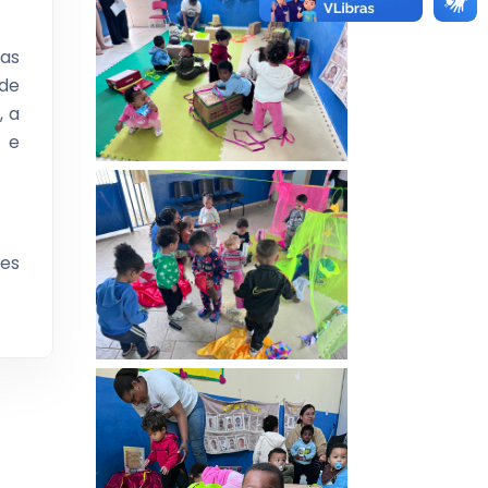
 as
de
, a
a e
hes