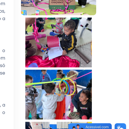
com
os,
o a
 o
vem
 só
 se
, a
e o