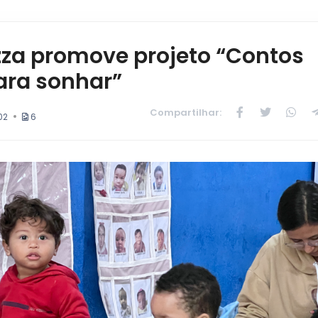
za promove projeto “Contos
para sonhar”
Compartilhar:
02
6