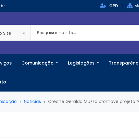
.br
LGPD
Ma
o Site
viços
Comunicação
Legislações
Transparênc
ato
nicação
Noticias
Creche Geralda Muzza promove projeto “Co