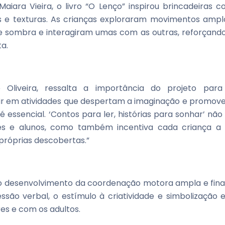
aiara Vieira, o livro “O Lenço” inspirou brincadeiras 
s e texturas. As crianças exploraram movimentos ampl
 e sombra e interagiram umas com as outras, reforçand
ta.
 Oliveira, ressalta a importância do projeto para
stir em atividades que despertam a imaginação e promo
é essencial. ‘Contos para ler, histórias para sonhar’ não
res e alunos, como também incentiva cada criança a
próprias descobertas.”
o o desenvolvimento da coordenação motora ampla e fina
são verbal, o estímulo à criatividade e simbolização 
es e com os adultos.