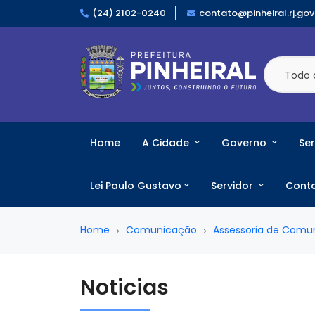
(24) 2102-0240
contato@pinheiral.rj.gov
Todo 
Home
A Cidade
Governo
Ser
Lei Paulo Gustavo
Servidor
Cont
Home
Comunicação
Assessoria de Comu
Noticias