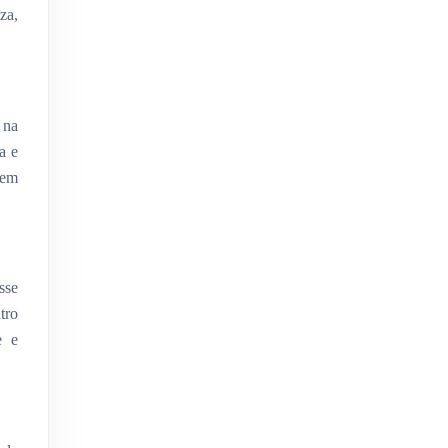
za,
 na
a e
 em
sse
tro
e e