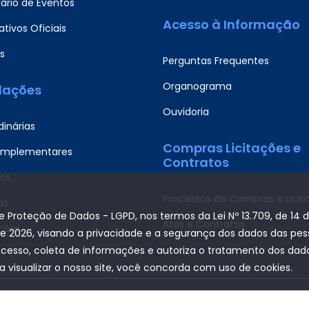
ário de Eventos
Acesso à Informação
tivos Oficiais
s
Perguntas Frequentes
Organograma
slações
Ouvidoria
dinárias
Compras Licitações e
omplementares
Contratos
os
Processos de Compras e Licit
as
de Proteção de Dados - LGPD, nos termos da Lei Nº 13.709, de 14 
Atas e Contratos
ções
de 2026, visando a privacidade e a segurança dos dados das pe
acesso, coleta de informações e autoriza o tratamento dos dados
a visualizar o nosso site, você concorda com uso de cookies.