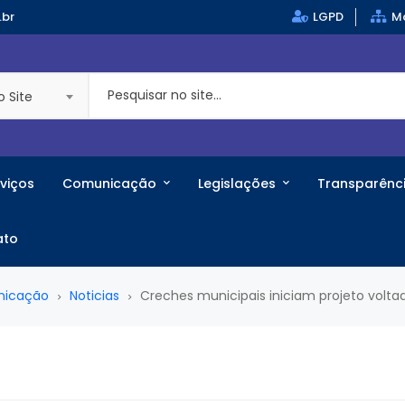
.br
LGPD
Ma
o Site
viços
Comunicação
Legislações
Transparênc
ato
nicação
Noticias
Creches municipais iniciam projeto volta