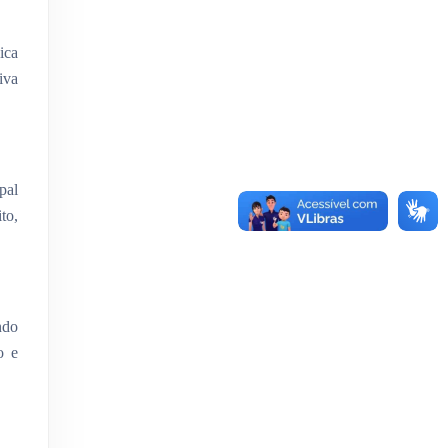
ica
iva
pal
to,
ndo
o e