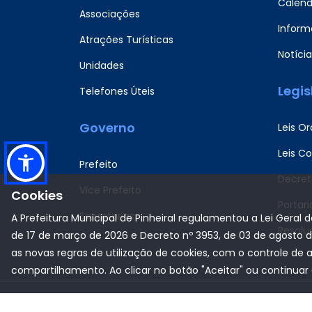
Calend
Associações
Informa
Atrações Turísticas
Notícia
Unidades
Legi
Telefones Úteis
Governo
Leis Or
Leis C
Prefeito
Decret
Vice Prefeito
Cookies
Portari
Secretarias
A Prefeitura Municipal de Pinheiral regulamentou a Lei Geral 
Resolu
de 17 de março de 2026 e Decreto nº 3953, de 03 de agosto 
as novas regras de utilização de cookies, com o controle de 
compartilhamento. Ao clicar no botão "Aceitar" ou continuar 
Copyright © 2022