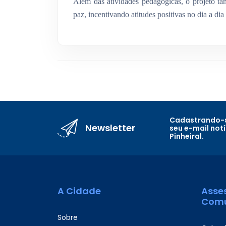
Além das atividades pedagógicas, o projeto t
paz, incentivando atitudes positivas no dia a di
Cadastrando-s
Newsletter
seu e-mail not
Pinheiral.
A Cidade
Asse
Comu
Sobre