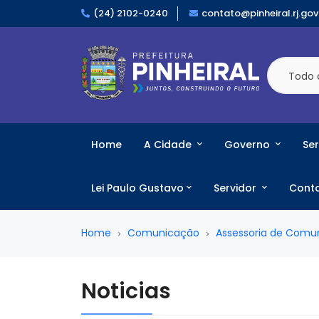
(24) 2102-0240
contato@pinheiral.rj.gov
Todo 
Home
A Cidade
Governo
Ser
Lei Paulo Gustavo
Servidor
Cont
Home
Comunicação
Assessoria de Comu
Noticias