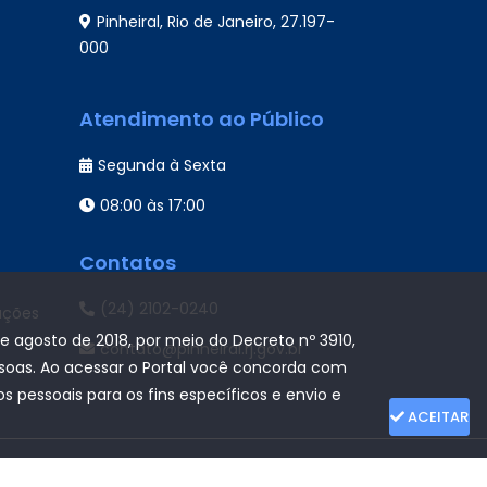
Pinheiral, Rio de Janeiro, 27.197-
000
Atendimento ao Público
Segunda à Sexta
08:00 às 17:00
Contatos
(24) 2102-0240
ações
de agosto de 2018, por meio do Decreto nº 3910,
contato@pinheiral.rj.gov.br
ssoas. Ao acessar o Portal você concorda com
 pessoais para os fins específicos e envio e
ACEITAR