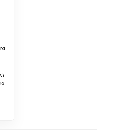
ura
S)
ra