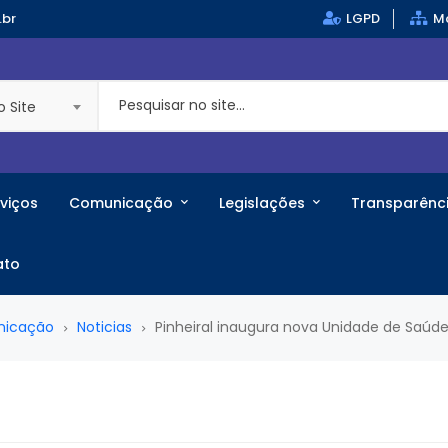
.br
LGPD
Ma
o Site
viços
Comunicação
Legislações
Transparênc
ato
nicação
Noticias
Pinheiral inaugura nova Unidade de Saúde 