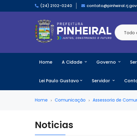
(24) 2102-0240
contato@pinheiral.rj.gov
Todo 
Home
A Cidade
Governo
Ser
Lei Paulo Gustavo
Servidor
Cont
Home
Comunicação
Assessoria de Comu
Noticias