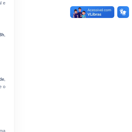
l e
3h
,
de
,
e o
uma