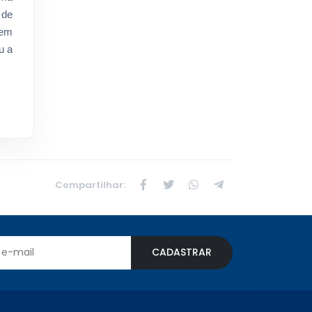
 de
 em
u a
Compartilhar:
CADASTRAR