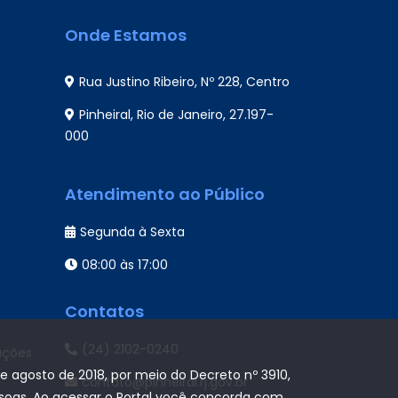
Onde Estamos
Rua Justino Ribeiro, Nº 228, Centro
Pinheiral, Rio de Janeiro, 27.197-
000
Atendimento ao Público
Segunda à Sexta
08:00 às 17:00
Contatos
(24) 2102-0240
ações
de agosto de 2018, por meio do Decreto nº 3910,
contato@pinheiral.rj.gov.br
ssoas. Ao acessar o Portal você concorda com