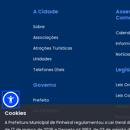
A Cidade
Asse
Comu
Sobre
Calend
Associações
Informa
Atrações Turísticas
Notícia
Unidades
Legi
Telefones Úteis
Governo
Leis Or
Leis C
Prefeito
Decret
Vice Prefeito
Cookies
Portari
Secretarias
A Prefeitura Municipal de Pinheiral regulamentou a Lei Geral 
Resolu
de 17 de março de 2026 e Decreto nº 3953, de 03 de agosto 