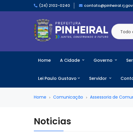
(24) 2102-0240
contato@pinheiral.rj.gov
Todo 
Home
A Cidade
Governo
Ser
Lei Paulo Gustavo
Servidor
Cont
Home
Comunicação
Assessoria de Comu
Noticias