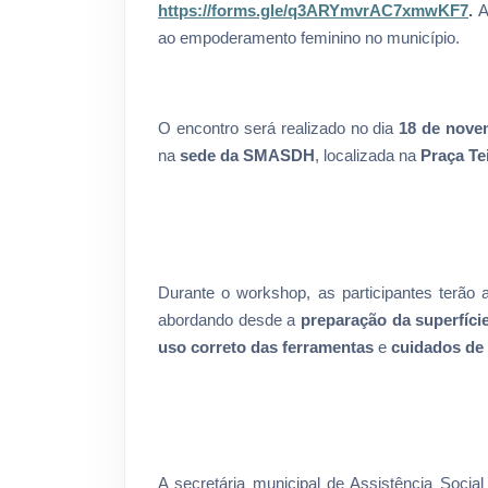
https://forms.gle/q3ARYmvrAC7xmwKF7
.
A
ao empoderamento feminino no município.
O encontro será realizado no dia
18 de novem
na
sede da SMASDH
, localizada na
Praça Te
Durante o workshop, as participantes terão
abordando desde a
preparação da superfíci
uso correto das ferramentas
e
cuidados de
A secretária municipal de Assistência Soci