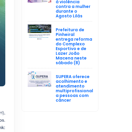
à violência
contra a mulher
durante o
Agosto Lilás
Prefeitura de
Pinheiral
entrega reforma
do Complexo
Esportivo e de
Lazer João
Macena neste
sábado (8)
SUPERA oferece
acolhimento e
atendimento
multiprofissional
a pessoas com
câncer
H),
os
.
nk: