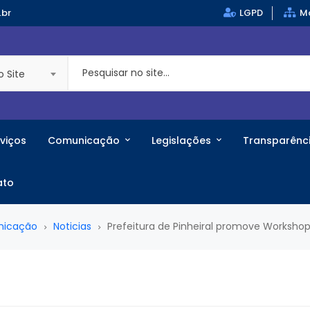
.br
LGPD
Ma
o Site
viços
Comunicação
Legislações
Transparênc
ato
nicação
Noticias
Prefeitura de Pinheiral promove Workshop