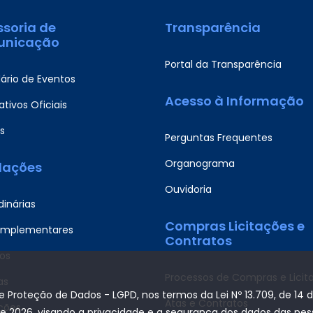
ssoria de
Transparência
nicação
Portal da Transparência
ário de Eventos
Acesso à Informação
tivos Oficiais
s
Perguntas Frequentes
Organograma
slações
Ouvidoria
dinárias
Compras Licitações e
omplementares
Contratos
os
Processos de Compras e Licit
as
de Proteção de Dados - LGPD, nos termos da Lei Nº 13.709, de 14 
Atas e Contratos
ções
de 2026, visando a privacidade e a segurança dos dados das pe