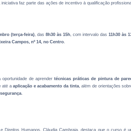
 iniciativa faz parte das ações de incentivo à qualificação profissiona
bro (terça-feira)
, das
8h30 às 15h
, com intervalo das
11h30 às 1
ixeira Campos, nº 14, no Centro
.
 a oportunidade de aprender
técnicas práticas de pintura de pare
e
até a
aplicação e acabamento da tinta
, além de orientações sobr
 segurança
.
al e Direitos Humanos, Cláudia Cambraia, destaca que o curso é 