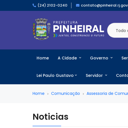
(24) 2102-0240
contato@pinheiral.rj.gov
Todo 
Home
A Cidade
Governo
Ser
Lei Paulo Gustavo
Servidor
Cont
Home
Comunicação
Assessoria de Comu
Noticias