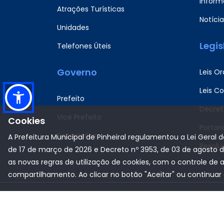
Informa
Atrações Turísticas
Notícia
Unidades
Legi
Telefones Úteis
Governo
Leis Or
Leis C
Prefeito
Decret
Vice Prefeito
Cookies
Portari
Secretarias
A Prefeitura Municipal de Pinheiral regulamentou a Lei Geral 
Resolu
de 17 de março de 2026 e Decreto nº 3953, de 03 de agosto 
as novas regras de utilização de cookies, com o controle de 
compartilhamento. Ao clicar no botão "Aceitar" ou continuar 
Copyright © 2022
Prefeitura Municipal de Pinheiral