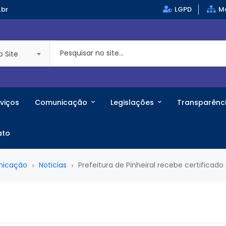
.br
LGPD
Ma
o Site
viços
Comunicação
Legislações
Transparênc
ato
nicação
Noticias
Prefeitura de Pinheiral recebe certifica