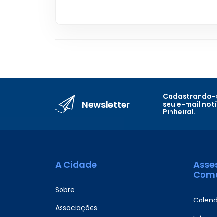
Cadastrando-s
Newsletter
seu e-mail not
Pinheiral.
A Cidade
Asse
Comu
Sobre
Calend
Associações