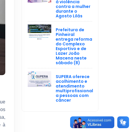
à violência
contra a mulher
durante o
Agosto Lilás
Prefeitura de
Pinheiral
entrega reforma
do Complexo
Esportivo e de
Lazer João
Macena neste
sábado (8)
SUPERA oferece
acolhimento e
atendimento
multiprofissional
a pessoas com
câncer
que
ços
sa,
e à