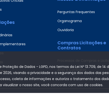
tivos Oficiais
s
Perguntas Frequentes
Organograma
slações
Ouvidoria
dinárias
Compras Licitações e
omplementares
Contratos
os
Processos de Compras e Licit
as
de Proteção de Dados - LGPD, nos termos da Lei Nº 13.709, de 14 
Atas e Contratos
ções
de 2026, visando a privacidade e a segurança dos dados das pe
acesso, coleta de informações e autoriza o tratamento dos dados
a visualizar o nosso site, você concorda com uso de cookies.