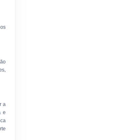
 os
ção
es,
r a
a e
ica
rte