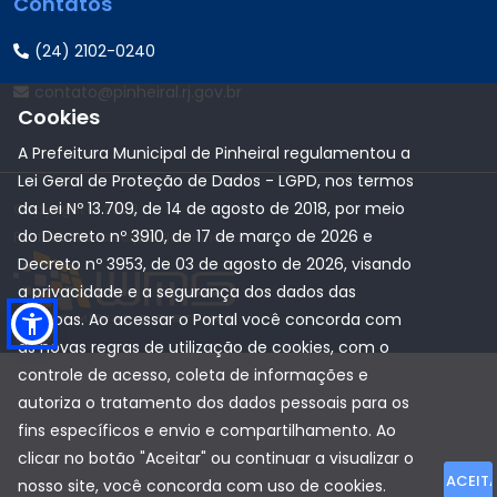
Contatos
(24) 2102-0240
contato@pinheiral.rj.gov.br
Cookies
A Prefeitura Municipal de Pinheiral regulamentou a
Lei Geral de Proteção de Dados - LGPD, nos termos
da Lei Nº 13.709, de 14 de agosto de 2018, por meio
Copyright © 2022
do Decreto nº 3910, de 17 de março de 2026 e
Prefeitura Municipal de Pinheiral
Decreto nº 3953, de 03 de agosto de 2026, visando
a privacidade e a segurança dos dados das
pessoas. Ao acessar o Portal você concorda com
as novas regras de utilização de cookies, com o
controle de acesso, coleta de informações e
autoriza o tratamento dos dados pessoais para os
fins específicos e envio e compartilhamento. Ao
clicar no botão "Aceitar" ou continuar a visualizar o
ACEIT
nosso site, você concorda com uso de cookies.