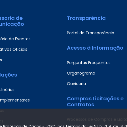
ssoria de
Transparência
nicação
Portal da Transparência
ário de Eventos
Acesso à Informação
tivos Oficiais
s
Perguntas Frequentes
Organograma
slações
Ouvidoria
dinárias
Compras Licitações e
omplementares
Contratos
os
Processos de Compras e Licit
as
de Proteção de Dados - LGPD, nos termos da Lei Nº 13.709, de 14 