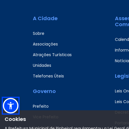
A Cidade
Asse
Comu
Sobre
Calend
Associações
Informa
Atrações Turísticas
Notícia
Unidades
Legi
Telefones Úteis
Governo
Leis Or
Leis C
Prefeito
Decret
Vice Prefeito
Cookies
Portari
Secretarias
A Prefeitura Municipal de Pinheiral regulamentou a Lei Geral 