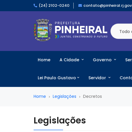
(24) 2102-0240
contato@pinheiral.rj.gov
Todo 
Home
A Cidade
Governo
Ser
Lei Paulo Gustavo
Servidor
Cont
Home
Legislações
Decretos
Legislações