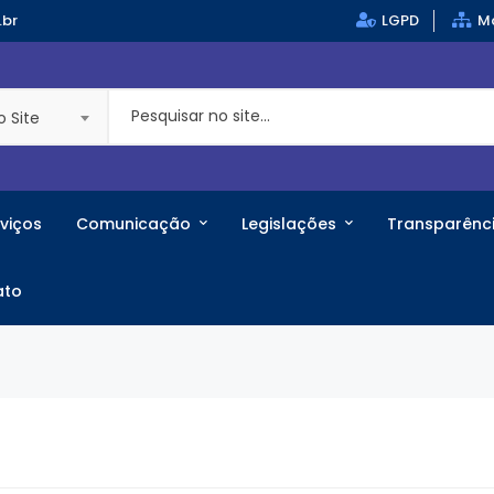
.br
LGPD
Ma
o Site
viços
Comunicação
Legislações
Transparênc
ato