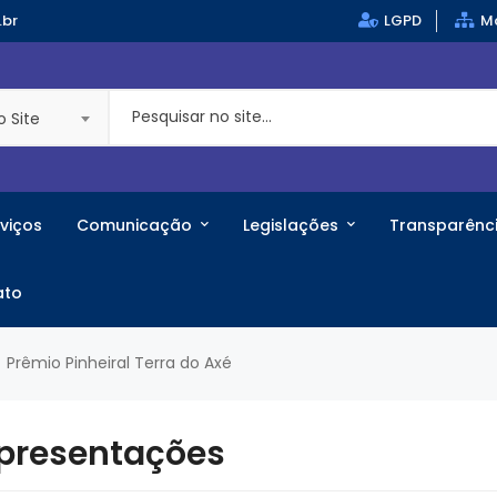
.br
LGPD
Ma
o Site
viços
Comunicação
Legislações
Transparênc
ato
Prêmio Pinheiral Terra do Axé
 Apresentações