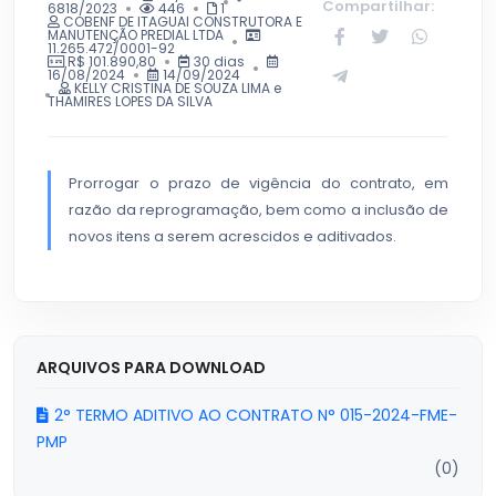
Compartilhar:
6818/2023
446
1
COBENF DE ITAGUAI CONSTRUTORA E
MANUTENÇÃO PREDIAL LTDA
11.265.472/0001-92
R$ 101.890,80
30 dias
16/08/2024
14/09/2024
KELLY CRISTINA DE SOUZA LIMA e
THAMIRES LOPES DA SILVA
Prorrogar o prazo de vigência do contrato, em
razão da reprogramação, bem como a inclusão de
novos itens a serem acrescidos e aditivados.
ARQUIVOS PARA DOWNLOAD
2° TERMO ADITIVO AO CONTRATO N° 015-2024-FME-
PMP
(0)