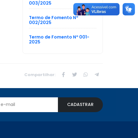
003/2025
Termo de Fomento Nº
002/2025
Termo de Fomento Nº 001-
2025
Compartilhar:
CADASTRAR