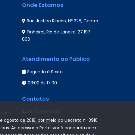
Onde Estamos
Rua Justino Ribeiro, Nº 228, Centro
Pinheiral, Rio de Janeiro, 27.197-
000
Atendimento ao Público
Segunda à Sexta
08:00 às 17:00
Contatos
(24) 2102-0240
ações
de agosto de 2018, por meio do Decreto nº 3910,
contato@pinheiral.rj.gov.br
ssoas. Ao acessar o Portal você concorda com