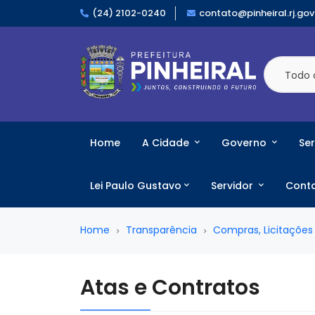
(24) 2102-0240
contato@pinheiral.rj.gov
Todo 
Home
A Cidade
Governo
Ser
Lei Paulo Gustavo
Servidor
Cont
Home
Transparência
Compras, Licitações
Atas e Contratos