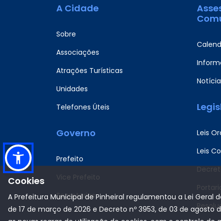
A Cidade
Asse
Comu
Sobre
Calend
Associações
Informa
Atrações Turísticas
Notícia
Unidades
Legi
Telefones Úteis
Governo
Leis Or
Leis C
Prefeito
Decret
Vice Prefeito
Cookies
Portari
Secretarias
A Prefeitura Municipal de Pinheiral regulamentou a Lei Geral 
Resolu
de 17 de março de 2026 e Decreto nº 3953, de 03 de agosto 