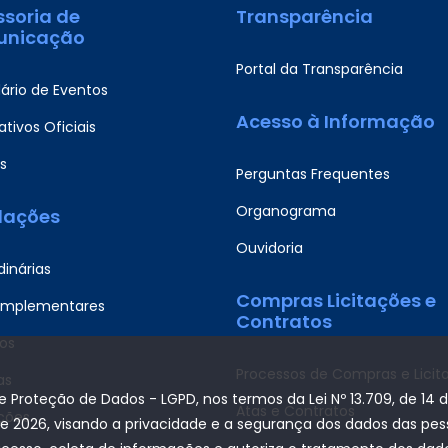
ssoria de
Transparência
nicação
Portal da Transparência
ário de Eventos
Acesso à Informação
tivos Oficiais
s
Perguntas Frequentes
Organograma
slações
Ouvidoria
dinárias
Compras Licitações e
omplementares
Contratos
os
Processos de Compras e Licit
as
de Proteção de Dados - LGPD, nos termos da Lei Nº 13.709, de 14 
Atas e Contratos
ções
de 2026, visando a privacidade e a segurança dos dados das pe