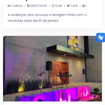
Cultura
08/01/2024
12:49
1.200
1
A avaliação dos recursos e listagem final com o
resultado sairá dia 10 de janeiro