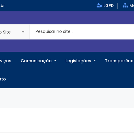
.br
LGPD
Ma
o Site
viços
Comunicação
Legislações
Transparênc
ato